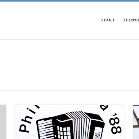
START
TERMI
Ab September 2020 bietet das Orchester Interessierten, ob
Kindern, Jugendlichen oder Erwachsener, wieder die
Möglichkeit, das Akkordeon kennenzulernen.
Probeunterricht auf dem Leihinstrument oder eigenen