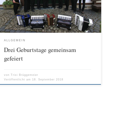
Ulla Jütte. Es gab ja auch einiges zu feiern: Der
Traditionsverein feierte sein 40., der Heimathausbetrieb
den 15. und das Akkordeonorchester […]
ALLGEMEIN
Drei Geburtstage gemeinsam
gefeiert
von
Trixi Brüggemeier
Veröffentlicht am
18. September 2018