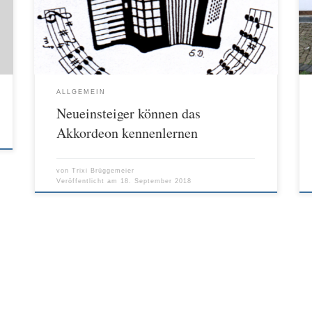
Instrument, soweit vorhanden, wird nach Vereinbarung
angeboten. Erste Kontakte kann man aber auch schon
vorher bei den Orchesterproben knüpfen: Jeden Freitag
von 19.00 bis 20.30 Uhr […]
ALLGEMEIN
Neueinsteiger können das
Akkordeon kennenlernen
von
Trixi Brüggemeier
Veröffentlicht am
18. September 2018