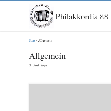
Zum Inhalt springen
Philakkordia 88
Start
»
Allgemein
Allgemein
3 Beiträge
Ab September proben wir wieder jeden Freitag von 19.00
bis 20.30 Uhr unter den vorgegebenen