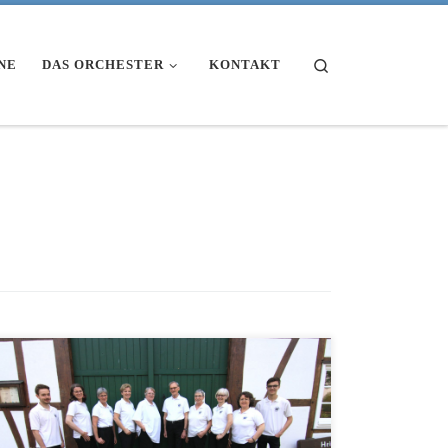
Search
NE
DAS ORCHESTER
KONTAKT
Beim Apfelfest am Heimathaus in Störmede hatten sich
am Samstagnachmittag (15.9.18) viele Gäste
eingefunden: „Ich bin total dankbar, so viele waren es
noch nie“, jubelte die Vorsitzende des Traditionsvereins